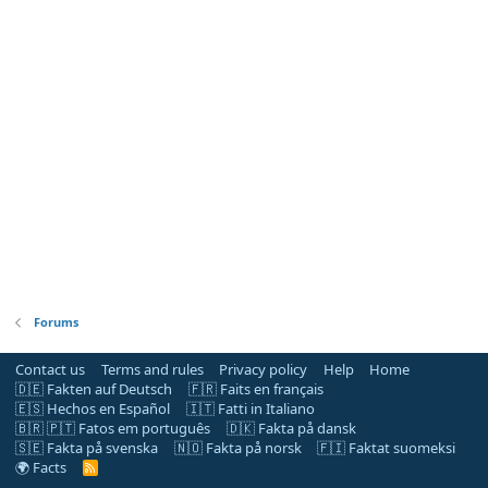
Forums
Contact us
Terms and rules
Privacy policy
Help
Home
🇩🇪 Fakten auf Deutsch
🇫🇷 Faits en français
🇪🇸 Hechos en Español
🇮🇹 Fatti in Italiano
🇧🇷 🇵🇹 Fatos em português
🇩🇰 Fakta på dansk
🇸🇪 Fakta på svenska
🇳🇴 Fakta på norsk
🇫🇮 Faktat suomeksi
🌍 Facts
R
S