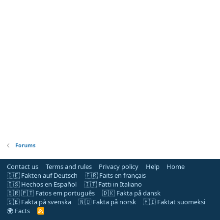
Forums
Contact us
Terms and rules
Privacy policy
Help
Home
🇩🇪 Fakten auf Deutsch
🇫🇷 Faits en français
🇪🇸 Hechos en Español
🇮🇹 Fatti in Italiano
🇧🇷 🇵🇹 Fatos em português
🇩🇰 Fakta på dansk
🇸🇪 Fakta på svenska
🇳🇴 Fakta på norsk
🇫🇮 Faktat suomeksi
🌍 Facts
R
S