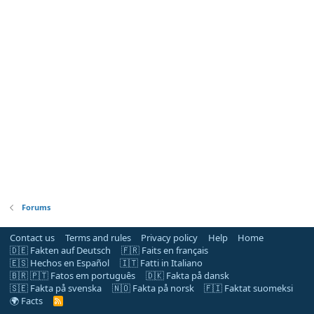
Forums
Contact us
Terms and rules
Privacy policy
Help
Home
🇩🇪 Fakten auf Deutsch
🇫🇷 Faits en français
🇪🇸 Hechos en Español
🇮🇹 Fatti in Italiano
🇧🇷 🇵🇹 Fatos em português
🇩🇰 Fakta på dansk
🇸🇪 Fakta på svenska
🇳🇴 Fakta på norsk
🇫🇮 Faktat suomeksi
🌍 Facts
R
S