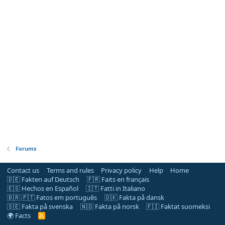
Forums
Contact us
Terms and rules
Privacy policy
Help
Home
🇩🇪 Fakten auf Deutsch
🇫🇷 Faits en français
🇪🇸 Hechos en Español
🇮🇹 Fatti in Italiano
🇧🇷 🇵🇹 Fatos em português
🇩🇰 Fakta på dansk
🇸🇪 Fakta på svenska
🇳🇴 Fakta på norsk
🇫🇮 Faktat suomeksi
🌍 Facts
R
S