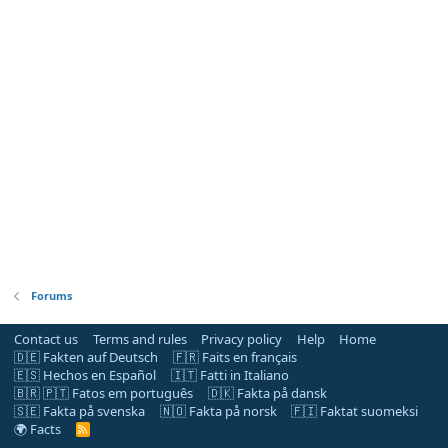
Forums
Contact us
Terms and rules
Privacy policy
Help
Home
🇩🇪 Fakten auf Deutsch
🇫🇷 Faits en français
🇪🇸 Hechos en Español
🇮🇹 Fatti in Italiano
🇧🇷 🇵🇹 Fatos em português
🇩🇰 Fakta på dansk
🇸🇪 Fakta på svenska
🇳🇴 Fakta på norsk
🇫🇮 Faktat suomeksi
🌍 Facts
R
S