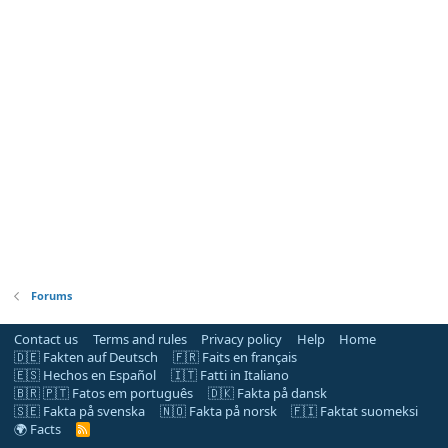
Forums
Contact us
Terms and rules
Privacy policy
Help
Home
🇩🇪 Fakten auf Deutsch
🇫🇷 Faits en français
🇪🇸 Hechos en Español
🇮🇹 Fatti in Italiano
🇧🇷 🇵🇹 Fatos em português
🇩🇰 Fakta på dansk
🇸🇪 Fakta på svenska
🇳🇴 Fakta på norsk
🇫🇮 Faktat suomeksi
🌍 Facts
R
S