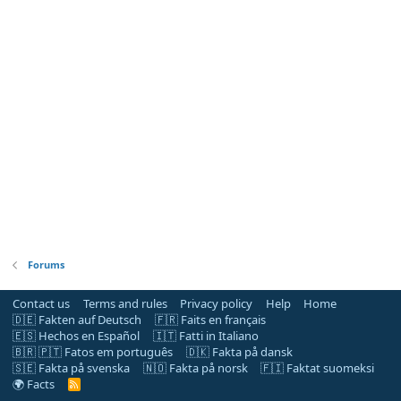
Forums
Contact us
Terms and rules
Privacy policy
Help
Home
🇩🇪 Fakten auf Deutsch
🇫🇷 Faits en français
🇪🇸 Hechos en Español
🇮🇹 Fatti in Italiano
🇧🇷 🇵🇹 Fatos em português
🇩🇰 Fakta på dansk
🇸🇪 Fakta på svenska
🇳🇴 Fakta på norsk
🇫🇮 Faktat suomeksi
🌍 Facts
R
S