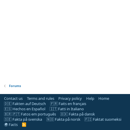
Forums
Contact us
Terms and rules
Privacy policy
Help
Home
🇩🇪 Fakten auf Deutsch
🇫🇷 Faits en français
🇪🇸 Hechos en Español
🇮🇹 Fatti in Italiano
🇧🇷 🇵🇹 Fatos em português
🇩🇰 Fakta på dansk
🇸🇪 Fakta på svenska
🇳🇴 Fakta på norsk
🇫🇮 Faktat suomeksi
🌍 Facts
R
S