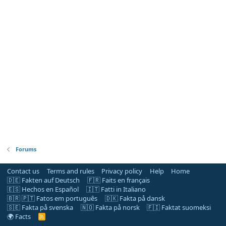
Forums
Contact us
Terms and rules
Privacy policy
Help
Home
🇩🇪 Fakten auf Deutsch
🇫🇷 Faits en français
🇪🇸 Hechos en Español
🇮🇹 Fatti in Italiano
🇧🇷 🇵🇹 Fatos em português
🇩🇰 Fakta på dansk
🇸🇪 Fakta på svenska
🇳🇴 Fakta på norsk
🇫🇮 Faktat suomeksi
🌍 Facts
R
S