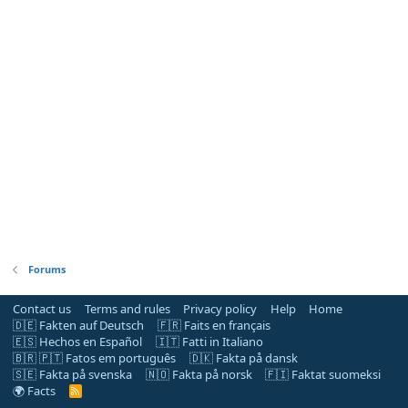
Forums
Contact us
Terms and rules
Privacy policy
Help
Home
🇩🇪 Fakten auf Deutsch
🇫🇷 Faits en français
🇪🇸 Hechos en Español
🇮🇹 Fatti in Italiano
🇧🇷 🇵🇹 Fatos em português
🇩🇰 Fakta på dansk
🇸🇪 Fakta på svenska
🇳🇴 Fakta på norsk
🇫🇮 Faktat suomeksi
🌍 Facts
R
S