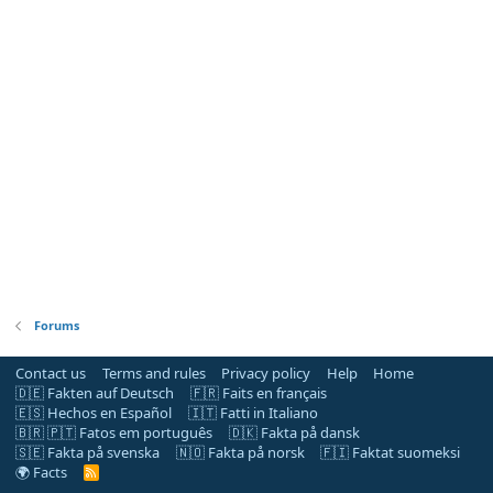
Forums
Contact us
Terms and rules
Privacy policy
Help
Home
🇩🇪 Fakten auf Deutsch
🇫🇷 Faits en français
🇪🇸 Hechos en Español
🇮🇹 Fatti in Italiano
🇧🇷 🇵🇹 Fatos em português
🇩🇰 Fakta på dansk
🇸🇪 Fakta på svenska
🇳🇴 Fakta på norsk
🇫🇮 Faktat suomeksi
🌍 Facts
R
S