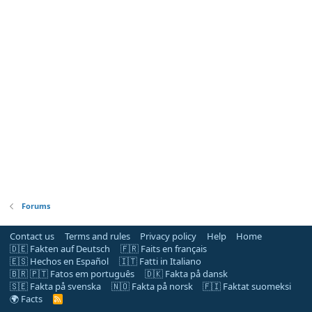
Forums
Contact us
Terms and rules
Privacy policy
Help
Home
🇩🇪 Fakten auf Deutsch
🇫🇷 Faits en français
🇪🇸 Hechos en Español
🇮🇹 Fatti in Italiano
🇧🇷 🇵🇹 Fatos em português
🇩🇰 Fakta på dansk
🇸🇪 Fakta på svenska
🇳🇴 Fakta på norsk
🇫🇮 Faktat suomeksi
🌍 Facts
R
S