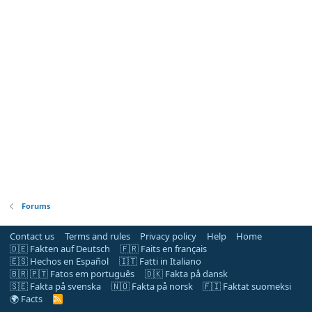
Forums
Contact us
Terms and rules
Privacy policy
Help
Home
🇩🇪 Fakten auf Deutsch
🇫🇷 Faits en français
🇪🇸 Hechos en Español
🇮🇹 Fatti in Italiano
🇧🇷 🇵🇹 Fatos em português
🇩🇰 Fakta på dansk
🇸🇪 Fakta på svenska
🇳🇴 Fakta på norsk
🇫🇮 Faktat suomeksi
🌍 Facts
R
S