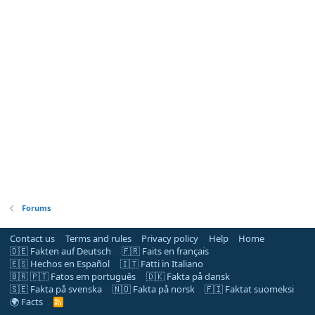
Forums
Contact us
Terms and rules
Privacy policy
Help
Home
🇩🇪 Fakten auf Deutsch
🇫🇷 Faits en français
🇪🇸 Hechos en Español
🇮🇹 Fatti in Italiano
🇧🇷 🇵🇹 Fatos em português
🇩🇰 Fakta på dansk
🇸🇪 Fakta på svenska
🇳🇴 Fakta på norsk
🇫🇮 Faktat suomeksi
🌍 Facts
R
S