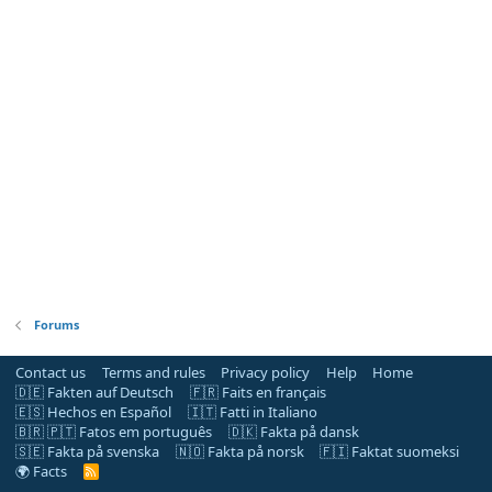
Forums
Contact us
Terms and rules
Privacy policy
Help
Home
🇩🇪 Fakten auf Deutsch
🇫🇷 Faits en français
🇪🇸 Hechos en Español
🇮🇹 Fatti in Italiano
🇧🇷 🇵🇹 Fatos em português
🇩🇰 Fakta på dansk
🇸🇪 Fakta på svenska
🇳🇴 Fakta på norsk
🇫🇮 Faktat suomeksi
🌍 Facts
R
S