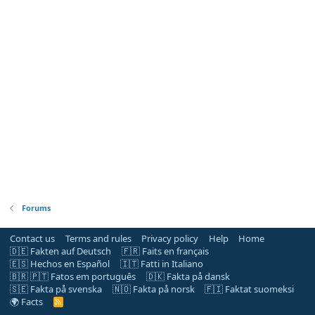
Forums
Contact us
Terms and rules
Privacy policy
Help
Home
🇩🇪 Fakten auf Deutsch
🇫🇷 Faits en français
🇪🇸 Hechos en Español
🇮🇹 Fatti in Italiano
🇧🇷 🇵🇹 Fatos em português
🇩🇰 Fakta på dansk
🇸🇪 Fakta på svenska
🇳🇴 Fakta på norsk
🇫🇮 Faktat suomeksi
🌍 Facts
R
S