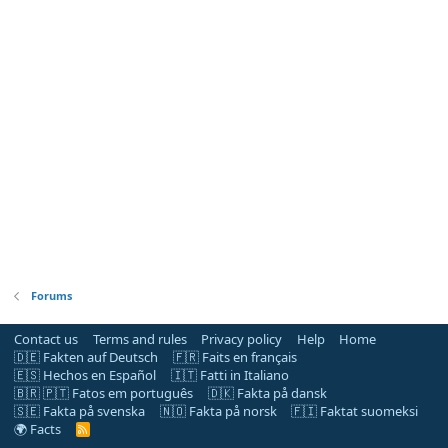
Forums
Contact us
Terms and rules
Privacy policy
Help
Home
🇩🇪 Fakten auf Deutsch
🇫🇷 Faits en français
🇪🇸 Hechos en Español
🇮🇹 Fatti in Italiano
🇧🇷 🇵🇹 Fatos em português
🇩🇰 Fakta på dansk
🇸🇪 Fakta på svenska
🇳🇴 Fakta på norsk
🇫🇮 Faktat suomeksi
🌍 Facts
R
S