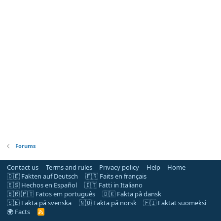
Forums
Contact us
Terms and rules
Privacy policy
Help
Home
🇩🇪 Fakten auf Deutsch
🇫🇷 Faits en français
🇪🇸 Hechos en Español
🇮🇹 Fatti in Italiano
🇧🇷 🇵🇹 Fatos em português
🇩🇰 Fakta på dansk
🇸🇪 Fakta på svenska
🇳🇴 Fakta på norsk
🇫🇮 Faktat suomeksi
🌍 Facts
R
S