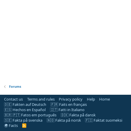
Forums
Contact us
Terms and rules
Privacy policy
Help
Home
🇩🇪 Fakten auf Deutsch
🇫🇷 Faits en français
🇪🇸 Hechos en Español
🇮🇹 Fatti in Italiano
🇧🇷 🇵🇹 Fatos em português
🇩🇰 Fakta på dansk
🇸🇪 Fakta på svenska
🇳🇴 Fakta på norsk
🇫🇮 Faktat suomeksi
🌍 Facts
R
S