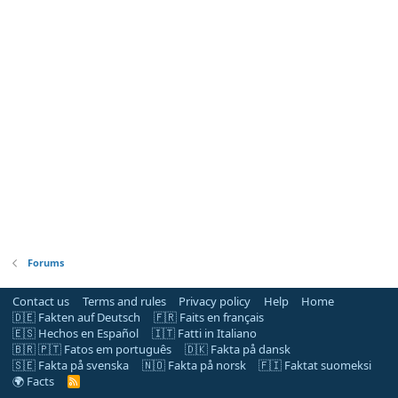
Forums
Contact us
Terms and rules
Privacy policy
Help
Home
🇩🇪 Fakten auf Deutsch
🇫🇷 Faits en français
🇪🇸 Hechos en Español
🇮🇹 Fatti in Italiano
🇧🇷 🇵🇹 Fatos em português
🇩🇰 Fakta på dansk
🇸🇪 Fakta på svenska
🇳🇴 Fakta på norsk
🇫🇮 Faktat suomeksi
🌍 Facts
R
S