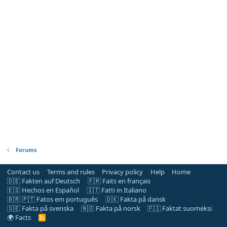
Forums
Contact us
Terms and rules
Privacy policy
Help
Home
🇩🇪 Fakten auf Deutsch
🇫🇷 Faits en français
🇪🇸 Hechos en Español
🇮🇹 Fatti in Italiano
🇧🇷 🇵🇹 Fatos em português
🇩🇰 Fakta på dansk
🇸🇪 Fakta på svenska
🇳🇴 Fakta på norsk
🇫🇮 Faktat suomeksi
🌍 Facts
R
S