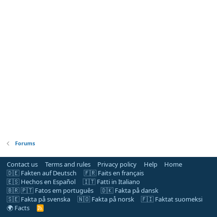
Forums
Contact us
Terms and rules
Privacy policy
Help
Home
🇩🇪 Fakten auf Deutsch
🇫🇷 Faits en français
🇪🇸 Hechos en Español
🇮🇹 Fatti in Italiano
🇧🇷 🇵🇹 Fatos em português
🇩🇰 Fakta på dansk
🇸🇪 Fakta på svenska
🇳🇴 Fakta på norsk
🇫🇮 Faktat suomeksi
🌍 Facts
R
S