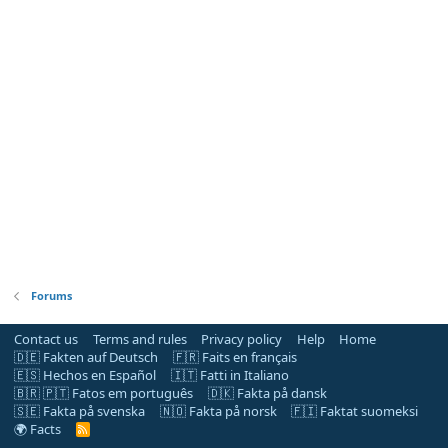
Forums
Contact us
Terms and rules
Privacy policy
Help
Home
🇩🇪 Fakten auf Deutsch
🇫🇷 Faits en français
🇪🇸 Hechos en Español
🇮🇹 Fatti in Italiano
🇧🇷 🇵🇹 Fatos em português
🇩🇰 Fakta på dansk
🇸🇪 Fakta på svenska
🇳🇴 Fakta på norsk
🇫🇮 Faktat suomeksi
🌍 Facts
R
S