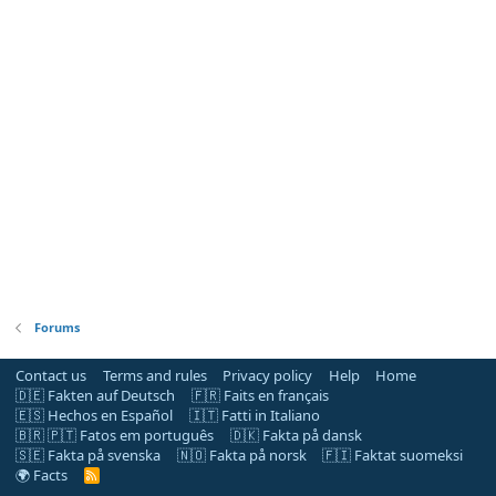
Forums
Contact us
Terms and rules
Privacy policy
Help
Home
🇩🇪 Fakten auf Deutsch
🇫🇷 Faits en français
🇪🇸 Hechos en Español
🇮🇹 Fatti in Italiano
🇧🇷 🇵🇹 Fatos em português
🇩🇰 Fakta på dansk
🇸🇪 Fakta på svenska
🇳🇴 Fakta på norsk
🇫🇮 Faktat suomeksi
🌍 Facts
R
S