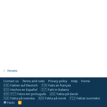
Forums
Contact us
Terms and rules
Privacy policy
Help
Home
🇩🇪 Fakten auf Deutsch
🇫🇷 Faits en français
🇪🇸 Hechos en Español
🇮🇹 Fatti in Italiano
🇧🇷 🇵🇹 Fatos em português
🇩🇰 Fakta på dansk
🇸🇪 Fakta på svenska
🇳🇴 Fakta på norsk
🇫🇮 Faktat suomeksi
🌍 Facts
R
S