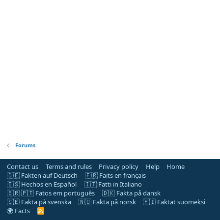
Forums
Contact us
Terms and rules
Privacy policy
Help
Home
🇩🇪 Fakten auf Deutsch
🇫🇷 Faits en français
🇪🇸 Hechos en Español
🇮🇹 Fatti in Italiano
🇧🇷 🇵🇹 Fatos em português
🇩🇰 Fakta på dansk
🇸🇪 Fakta på svenska
🇳🇴 Fakta på norsk
🇫🇮 Faktat suomeksi
🌍 Facts
R
S