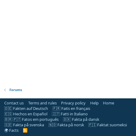
Forums
Contact us
Terms and rules
Privacy policy
Help
Home
🇩🇪 Fakten auf Deutsch
🇫🇷 Faits en français
🇪🇸 Hechos en Español
🇮🇹 Fatti in Italiano
🇧🇷 🇵🇹 Fatos em português
🇩🇰 Fakta på dansk
🇸🇪 Fakta på svenska
🇳🇴 Fakta på norsk
🇫🇮 Faktat suomeksi
🌍 Facts
R
S