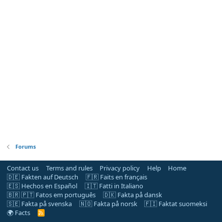
Forums
Contact us
Terms and rules
Privacy policy
Help
Home
🇩🇪 Fakten auf Deutsch
🇫🇷 Faits en français
🇪🇸 Hechos en Español
🇮🇹 Fatti in Italiano
🇧🇷 🇵🇹 Fatos em português
🇩🇰 Fakta på dansk
🇸🇪 Fakta på svenska
🇳🇴 Fakta på norsk
🇫🇮 Faktat suomeksi
🌍 Facts
R
S