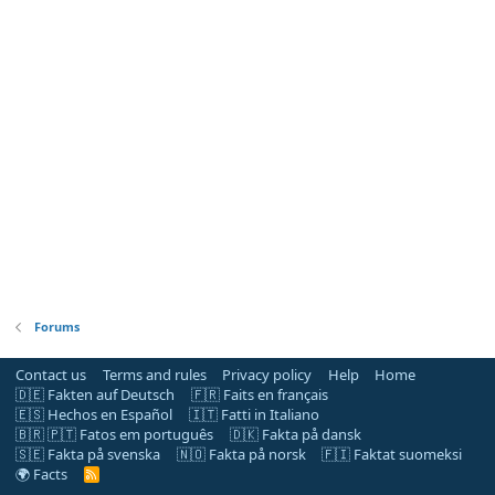
Forums
Contact us
Terms and rules
Privacy policy
Help
Home
🇩🇪 Fakten auf Deutsch
🇫🇷 Faits en français
🇪🇸 Hechos en Español
🇮🇹 Fatti in Italiano
🇧🇷 🇵🇹 Fatos em português
🇩🇰 Fakta på dansk
🇸🇪 Fakta på svenska
🇳🇴 Fakta på norsk
🇫🇮 Faktat suomeksi
🌍 Facts
R
S