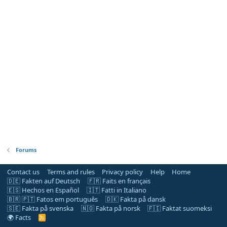
Forums
Contact us
Terms and rules
Privacy policy
Help
Home
🇩🇪 Fakten auf Deutsch
🇫🇷 Faits en français
🇪🇸 Hechos en Español
🇮🇹 Fatti in Italiano
🇧🇷 🇵🇹 Fatos em português
🇩🇰 Fakta på dansk
🇸🇪 Fakta på svenska
🇳🇴 Fakta på norsk
🇫🇮 Faktat suomeksi
🌍 Facts
R
S