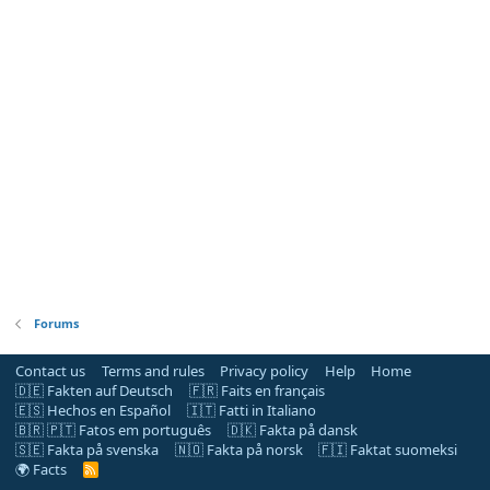
Forums
Contact us
Terms and rules
Privacy policy
Help
Home
🇩🇪 Fakten auf Deutsch
🇫🇷 Faits en français
🇪🇸 Hechos en Español
🇮🇹 Fatti in Italiano
🇧🇷 🇵🇹 Fatos em português
🇩🇰 Fakta på dansk
🇸🇪 Fakta på svenska
🇳🇴 Fakta på norsk
🇫🇮 Faktat suomeksi
🌍 Facts
R
S