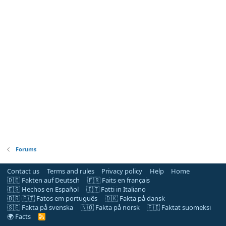
Forums
Contact us
Terms and rules
Privacy policy
Help
Home
🇩🇪 Fakten auf Deutsch
🇫🇷 Faits en français
🇪🇸 Hechos en Español
🇮🇹 Fatti in Italiano
🇧🇷 🇵🇹 Fatos em português
🇩🇰 Fakta på dansk
🇸🇪 Fakta på svenska
🇳🇴 Fakta på norsk
🇫🇮 Faktat suomeksi
🌍 Facts
R
S