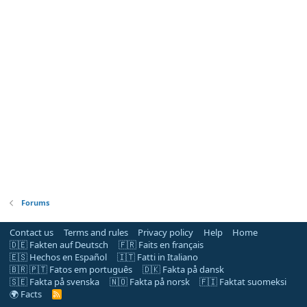
Forums
Contact us
Terms and rules
Privacy policy
Help
Home
🇩🇪 Fakten auf Deutsch
🇫🇷 Faits en français
🇪🇸 Hechos en Español
🇮🇹 Fatti in Italiano
🇧🇷 🇵🇹 Fatos em português
🇩🇰 Fakta på dansk
🇸🇪 Fakta på svenska
🇳🇴 Fakta på norsk
🇫🇮 Faktat suomeksi
🌍 Facts
R
S