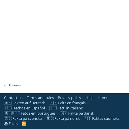
Forums
Contact us
Terms and rules
Privacy policy
Help
Home
🇩🇪 Fakten auf Deutsch
🇫🇷 Faits en français
🇪🇸 Hechos en Español
🇮🇹 Fatti in Italiano
🇧🇷 🇵🇹 Fatos em português
🇩🇰 Fakta på dansk
🇸🇪 Fakta på svenska
🇳🇴 Fakta på norsk
🇫🇮 Faktat suomeksi
🌍 Facts
R
S