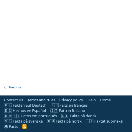
Forums
Contact us
Terms and rules
Privacy policy
Help
Home
🇩🇪 Fakten auf Deutsch
🇫🇷 Faits en français
🇪🇸 Hechos en Español
🇮🇹 Fatti in Italiano
🇧🇷 🇵🇹 Fatos em português
🇩🇰 Fakta på dansk
🇸🇪 Fakta på svenska
🇳🇴 Fakta på norsk
🇫🇮 Faktat suomeksi
🌍 Facts
R
S