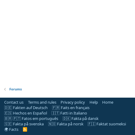
Forums
Contact us
Terms and rules
Privacy policy
Help
Home
🇩🇪 Fakten auf Deutsch
🇫🇷 Faits en français
🇪🇸 Hechos en Español
🇮🇹 Fatti in Italiano
🇧🇷 🇵🇹 Fatos em português
🇩🇰 Fakta på dansk
🇸🇪 Fakta på svenska
🇳🇴 Fakta på norsk
🇫🇮 Faktat suomeksi
🌍 Facts
R
S