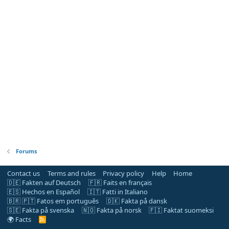
Forums
Contact us
Terms and rules
Privacy policy
Help
Home
🇩🇪 Fakten auf Deutsch
🇫🇷 Faits en français
🇪🇸 Hechos en Español
🇮🇹 Fatti in Italiano
🇧🇷 🇵🇹 Fatos em português
🇩🇰 Fakta på dansk
🇸🇪 Fakta på svenska
🇳🇴 Fakta på norsk
🇫🇮 Faktat suomeksi
🌍 Facts
R
S