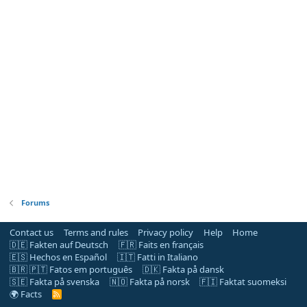
Forums
Contact us
Terms and rules
Privacy policy
Help
Home
🇩🇪 Fakten auf Deutsch
🇫🇷 Faits en français
🇪🇸 Hechos en Español
🇮🇹 Fatti in Italiano
🇧🇷 🇵🇹 Fatos em português
🇩🇰 Fakta på dansk
🇸🇪 Fakta på svenska
🇳🇴 Fakta på norsk
🇫🇮 Faktat suomeksi
🌍 Facts
R
S