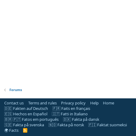
Forums
Contact us
Terms and rules
Privacy policy
Help
Home
🇩🇪 Fakten auf Deutsch
🇫🇷 Faits en français
🇪🇸 Hechos en Español
🇮🇹 Fatti in Italiano
🇧🇷 🇵🇹 Fatos em português
🇩🇰 Fakta på dansk
🇸🇪 Fakta på svenska
🇳🇴 Fakta på norsk
🇫🇮 Faktat suomeksi
🌍 Facts
R
S