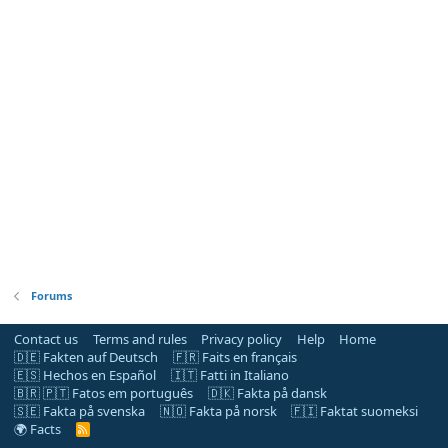
Forums
Contact us
Terms and rules
Privacy policy
Help
Home
🇩🇪 Fakten auf Deutsch
🇫🇷 Faits en français
🇪🇸 Hechos en Español
🇮🇹 Fatti in Italiano
🇧🇷 🇵🇹 Fatos em português
🇩🇰 Fakta på dansk
🇸🇪 Fakta på svenska
🇳🇴 Fakta på norsk
🇫🇮 Faktat suomeksi
🌍 Facts
R
S