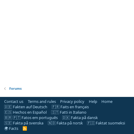
Forums
Contact us
Terms and rules
Privacy policy
Help
Home
🇩🇪 Fakten auf Deutsch
🇫🇷 Faits en français
🇪🇸 Hechos en Español
🇮🇹 Fatti in Italiano
🇧🇷 🇵🇹 Fatos em português
🇩🇰 Fakta på dansk
🇸🇪 Fakta på svenska
🇳🇴 Fakta på norsk
🇫🇮 Faktat suomeksi
🌍 Facts
R
S