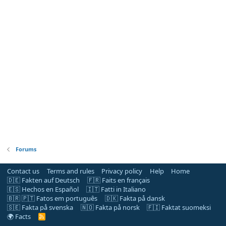
Forums
Contact us
Terms and rules
Privacy policy
Help
Home
🇩🇪 Fakten auf Deutsch
🇫🇷 Faits en français
🇪🇸 Hechos en Español
🇮🇹 Fatti in Italiano
🇧🇷 🇵🇹 Fatos em português
🇩🇰 Fakta på dansk
🇸🇪 Fakta på svenska
🇳🇴 Fakta på norsk
🇫🇮 Faktat suomeksi
🌍 Facts
R
S