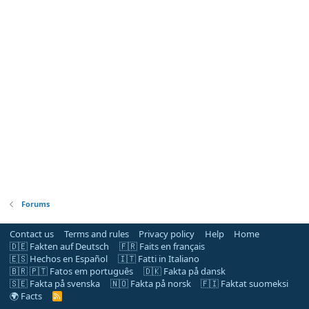
Forums
Contact us
Terms and rules
Privacy policy
Help
Home
🇩🇪 Fakten auf Deutsch
🇫🇷 Faits en français
🇪🇸 Hechos en Español
🇮🇹 Fatti in Italiano
🇧🇷 🇵🇹 Fatos em português
🇩🇰 Fakta på dansk
🇸🇪 Fakta på svenska
🇳🇴 Fakta på norsk
🇫🇮 Faktat suomeksi
🌍 Facts
R
S