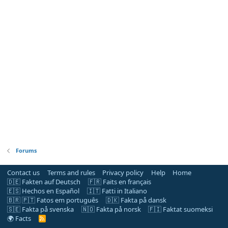
Forums
Contact us
Terms and rules
Privacy policy
Help
Home
🇩🇪 Fakten auf Deutsch
🇫🇷 Faits en français
🇪🇸 Hechos en Español
🇮🇹 Fatti in Italiano
🇧🇷 🇵🇹 Fatos em português
🇩🇰 Fakta på dansk
🇸🇪 Fakta på svenska
🇳🇴 Fakta på norsk
🇫🇮 Faktat suomeksi
🌍 Facts
R
S