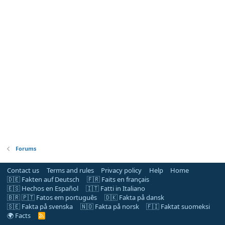
Forums
Contact us
Terms and rules
Privacy policy
Help
Home
🇩🇪 Fakten auf Deutsch
🇫🇷 Faits en français
🇪🇸 Hechos en Español
🇮🇹 Fatti in Italiano
🇧🇷 🇵🇹 Fatos em português
🇩🇰 Fakta på dansk
🇸🇪 Fakta på svenska
🇳🇴 Fakta på norsk
🇫🇮 Faktat suomeksi
🌍 Facts
R
S