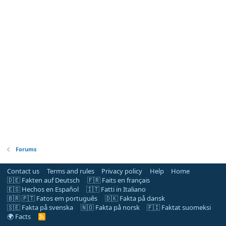
Forums
Contact us
Terms and rules
Privacy policy
Help
Home
🇩🇪 Fakten auf Deutsch
🇫🇷 Faits en français
🇪🇸 Hechos en Español
🇮🇹 Fatti in Italiano
🇧🇷 🇵🇹 Fatos em português
🇩🇰 Fakta på dansk
🇸🇪 Fakta på svenska
🇳🇴 Fakta på norsk
🇫🇮 Faktat suomeksi
🌍 Facts
R
S