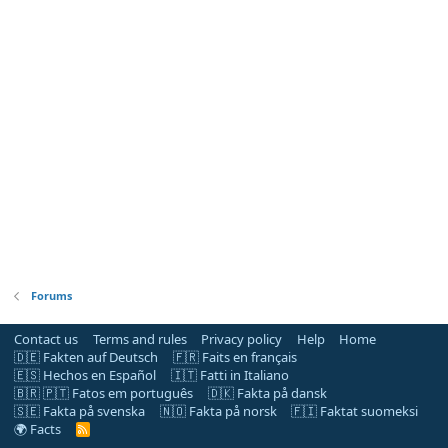
Forums
Contact us
Terms and rules
Privacy policy
Help
Home
🇩🇪 Fakten auf Deutsch
🇫🇷 Faits en français
🇪🇸 Hechos en Español
🇮🇹 Fatti in Italiano
🇧🇷 🇵🇹 Fatos em português
🇩🇰 Fakta på dansk
🇸🇪 Fakta på svenska
🇳🇴 Fakta på norsk
🇫🇮 Faktat suomeksi
🌍 Facts
R
S