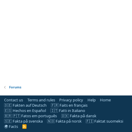
Forums
Contact us
Terms and rules
Privacy policy
Help
Home
🇩🇪 Fakten auf Deutsch
🇫🇷 Faits en français
🇪🇸 Hechos en Español
🇮🇹 Fatti in Italiano
🇧🇷 🇵🇹 Fatos em português
🇩🇰 Fakta på dansk
🇸🇪 Fakta på svenska
🇳🇴 Fakta på norsk
🇫🇮 Faktat suomeksi
🌍 Facts
R
S