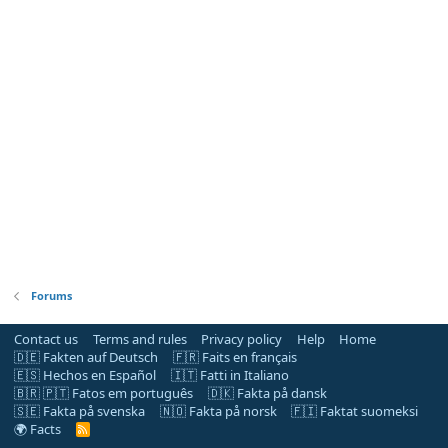
Forums
Contact us
Terms and rules
Privacy policy
Help
Home
🇩🇪 Fakten auf Deutsch
🇫🇷 Faits en français
🇪🇸 Hechos en Español
🇮🇹 Fatti in Italiano
🇧🇷 🇵🇹 Fatos em português
🇩🇰 Fakta på dansk
🇸🇪 Fakta på svenska
🇳🇴 Fakta på norsk
🇫🇮 Faktat suomeksi
🌍 Facts
R
S