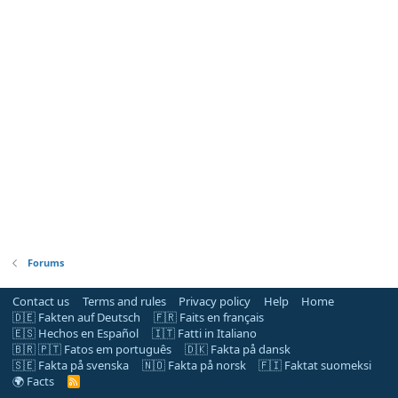
Forums
Contact us
Terms and rules
Privacy policy
Help
Home
🇩🇪 Fakten auf Deutsch
🇫🇷 Faits en français
🇪🇸 Hechos en Español
🇮🇹 Fatti in Italiano
🇧🇷 🇵🇹 Fatos em português
🇩🇰 Fakta på dansk
🇸🇪 Fakta på svenska
🇳🇴 Fakta på norsk
🇫🇮 Faktat suomeksi
🌍 Facts
R
S